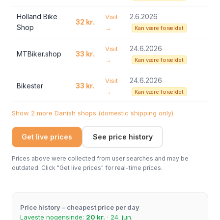
Holland Bike
2.6.2026
Visit
32 kr.
Shop
→
Kan være forældet
24.6.2026
Visit
MTBiker.shop
33 kr.
→
Kan være forældet
24.6.2026
Visit
Bikester
33 kr.
→
Kan være forældet
Show 2 more Danish shops (domestic shipping only)
Get live prices
See price history
Prices above were collected from user searches and may be
outdated. Click "Get live prices" for real-time prices.
Price history – cheapest price per day
Laveste nogensinde:
20 kr.
· 24. jun.