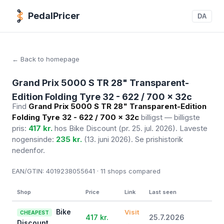
PedalPricer
DA
← Back to homepage
Grand Prix 5000 S TR 28" Transparent-
Edition Folding Tyre 32 - 622 / 700 x 32c
Find
Grand Prix 5000 S TR 28" Transparent-Edition
Folding Tyre 32 - 622 / 700 x 32c
billigst — billigste
pris:
417 kr.
hos Bike Discount
(pr. 25. jul. 2026)
. Laveste
nogensinde:
235 kr.
(13. juni 2026). Se prishistorik
nedenfor.
EAN/GTIN:
4019238055641 · 11
shops compared
Shop
Price
Link
Last seen
Bike
Visit
CHEAPEST
417 kr.
25.7.2026
Discount
→