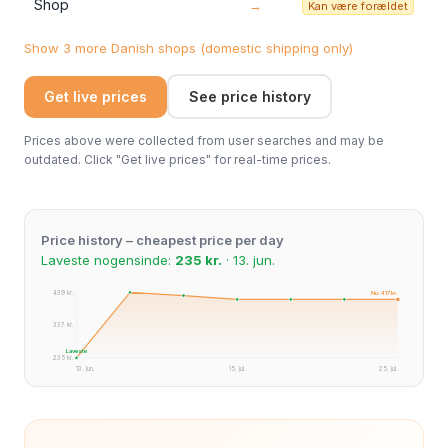
Shop
→
Kan være forældet
Show 3 more Danish shops (domestic shipping only)
Get live prices
See price history
Prices above were collected from user searches and may be
outdated. Click "Get live prices" for real-time prices.
Price history – cheapest price per day
Laveste nogensinde:
235 kr.
· 13. jun.
439 kr.
Nu: 417 kr.
337 kr.
Laveste
235 kr.
13. jun.
15. jul.
25. jul.