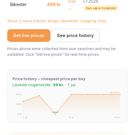
1.7.2026
Visit
Bikester
499 kr.
→
Kan være forældet
Show 2 more Danish shops (domestic shipping only)
Get live prices
See price history
Prices above were collected from user searches and may be
outdated. Click "Get live prices" for real-time prices.
Price history – cheapest price per day
Laveste nogensinde:
39 kr.
· 1. jul.
Nu: 432 kr.
432 kr.
236 kr.
Laveste
39 kr.
4. jun.
15. jul.
25. jul.