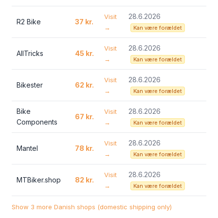
28.6.2026
Visit
R2 Bike
37 kr.
→
Kan være forældet
28.6.2026
Visit
AllTricks
45 kr.
→
Kan være forældet
28.6.2026
Visit
Bikester
62 kr.
→
Kan være forældet
Bike
28.6.2026
Visit
67 kr.
Components
→
Kan være forældet
28.6.2026
Visit
Mantel
78 kr.
→
Kan være forældet
28.6.2026
Visit
MTBiker.shop
82 kr.
→
Kan være forældet
Show 3 more Danish shops (domestic shipping only)