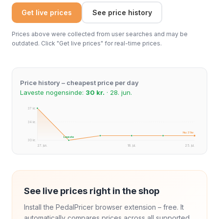
Get live prices
See price history
Prices above were collected from user searches and may be
outdated. Click "Get live prices" for real-time prices.
Price history – cheapest price per day
Laveste nogensinde:
30 kr.
· 28. jun.
37 kr.
34 kr.
Nu: 31 kr.
Laveste
30 kr.
27. jun.
18. jul.
25. jul.
See live prices right in the shop
Install the PedalPricer browser extension – free. It
automatically compares prices across all supported