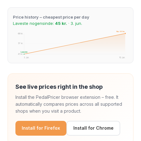
Price history – cheapest price per day
Laveste nogensinde:
45 kr.
· 3. jun.
Nu: 68 kr.
68 kr.
57 kr.
Laveste
45 kr.
3. jun.
10. jun.
See live prices right in the shop
Install the PedalPricer browser extension – free. It
automatically compares prices across all supported
shops when you visit a product.
Install for Firefox
Install for Chrome