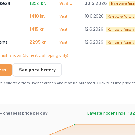
ike24
1354 kr.
30.5.2026
Visit →
Kan være foræ
1410 kr.
10.6.2026
Visit →
Kan være foræld
1415 kr.
12.6.2026
Visit →
Kan være foræld
ents
2295 kr.
12.6.2026
Visit →
Kan være foræld
ish shops (domestic shipping only)
ices
See price history
 collected from user searches and may be outdated. Click "Get live prices" 
 – cheapest price per day
Laveste nogensinde:
132