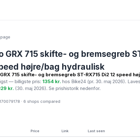
epage
 GRX 715 skifte- og bremsegreb 
speed højre/bag hydraulisk
GRX 715 skifte- og bremsegreb ST-RX715 Di2 12 speed hø
ligst — billigste pris:
1354 kr.
hos Bike24
(pr. 30. maj 2026)
. Lave
329 kr.
(30. maj 2026). Se prishistorik nedenfor.
70079178 · 6
shops compared
Price
Link
Last seen