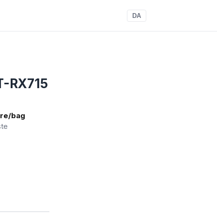
DA
ST-RX715
jre/bag
ste