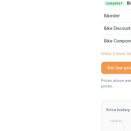
B
CHEAPEST
Bikester
Bike Discount
Bike Compon
Show 2 more Dan
Get live pr
Prices above were
prices.
Price history
1359 kr.