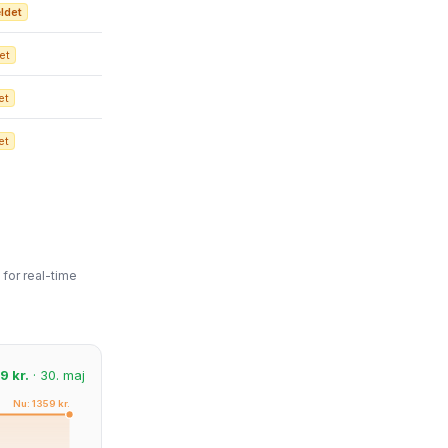
ldet
et
et
et
for real-time
9 kr.
· 30. maj
Nu: 1359 kr.