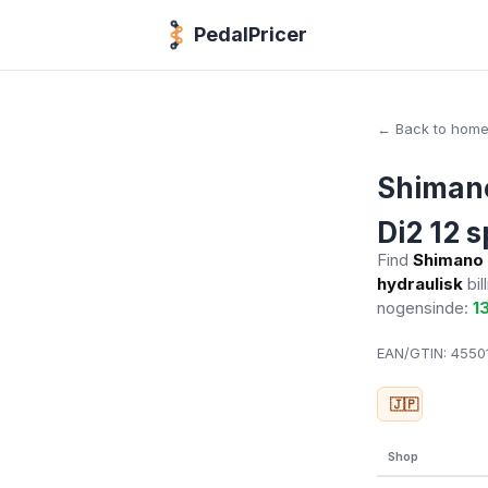
PedalPricer
← Back to hom
Shimano
Di2 12 
Find
Shimano 
hydraulisk
bil
nogensinde:
1
EAN/GTIN:
45501
🇯🇵
Shop