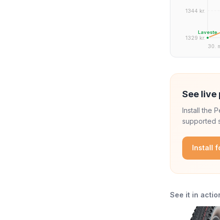
1344 kr.
Laveste
1329 kr.
30. 
See live 
Install the
supported s
Install 
See it in actio