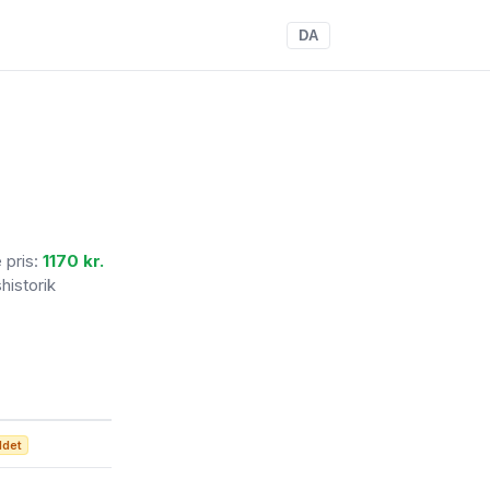
DA
e pris:
1170 kr.
shistorik
ldet