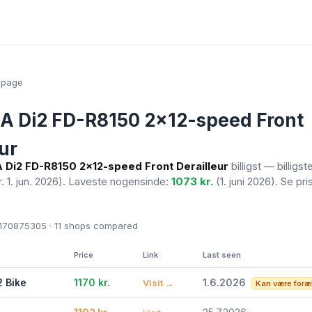
epage
 Di2 FD-R8150 2x12-speed Front
ur
Di2 FD-R8150 2x12-speed Front Derailleur
billigst — billigst
r. 1. jun. 2026)
. Laveste nogensinde:
1073 kr.
(1. juni 2026). Se pri
70875305 · 11
shops compared
Price
Link
Last seen
2 Bike
1170 kr.
1.6.2026
Visit →
Kan være foræ