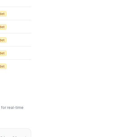
det
det
det
det
det
for real-time