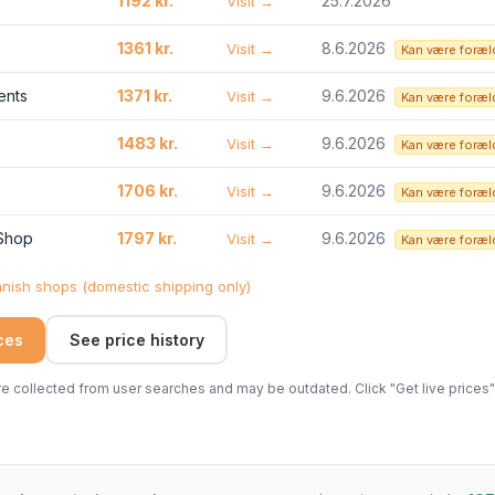
1192 kr.
25.7.2026
Visit →
1361 kr.
8.6.2026
Visit →
Kan være foræl
ents
1371 kr.
9.6.2026
Visit →
Kan være foræl
1483 kr.
9.6.2026
Visit →
Kan være foræl
1706 kr.
9.6.2026
Visit →
Kan være foræl
 Shop
1797 kr.
9.6.2026
Visit →
Kan være foræl
ish shops (domestic shipping only)
ices
See price history
 collected from user searches and may be outdated. Click "Get live prices" 