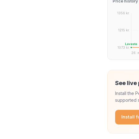
Price history
1356 kr.
1215 kr.
Laveste
1073 kr.
26. 
See live 
Install the
supported s
Install 