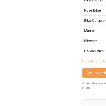
Bike Discount
Rose Bikes
Bike Compon
Mantel
Bikester
Holland Bike
Show 4 more Dan
Get live pr
Prices above were
prices.