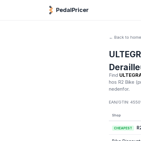
PedalPricer
← Back to hom
ULTEGRA
Deraille
Find
ULTEGRA 
hos R2 Bike
(p
nedenfor.
EAN/GTIN:
45501
Shop
R
CHEAPEST