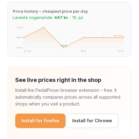
Price history – cheapest price per day
Laveste nogensinde:
447 kr.
· 15. jul.
521 kr.
Nu: 484 kr.
484 kr.
Laveste
447 kr.
25. maj
18. jul.
25. jul.
See live prices right in the shop
Install the PedalPricer browser extension – free. It
automatically compares prices across all supported
shops when you visit a product.
Install for Firefox
Install for Chrome