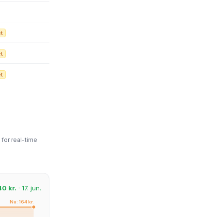
et
et
et
for real-time
40 kr.
· 17. jun.
Nu: 164 kr.