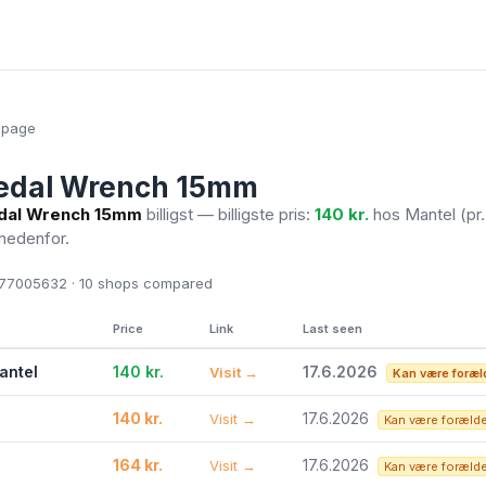
epage
edal Wrench 15mm
dal Wrench 15mm
billigst — billigste pris:
140 kr.
hos Mantel
(pr.
 nedenfor.
7005632 · 10
shops compared
Price
Link
Last seen
antel
140 kr.
17.6.2026
Visit →
Kan være foræl
140 kr.
17.6.2026
Visit →
Kan være foræld
164 kr.
17.6.2026
Visit →
Kan være foræld