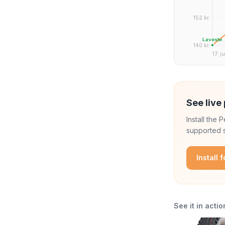
152 kr.
Laveste
140 kr.
17. j
See live 
Install the
supported s
Install 
See it in actio