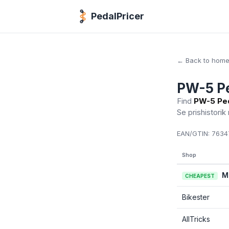
PedalPricer
← Back to hom
PW-5 P
Find
PW-5 Pe
Se prishistorik
EAN/GTIN:
76347
Shop
M
CHEAPEST
Bikester
AllTricks