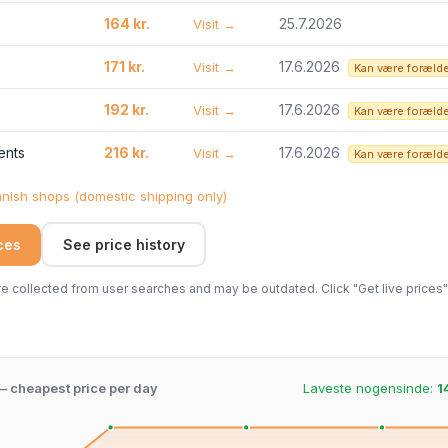
164 kr.
25.7.2026
Visit →
171 kr.
17.6.2026
Visit →
Kan være foræld
192 kr.
17.6.2026
Visit →
Kan være foræld
ents
216 kr.
17.6.2026
Visit →
Kan være foræld
ish shops (domestic shipping only)
ices
See price history
 collected from user searches and may be outdated. Click "Get live prices" 
 – cheapest price per day
Laveste nogensinde:
1