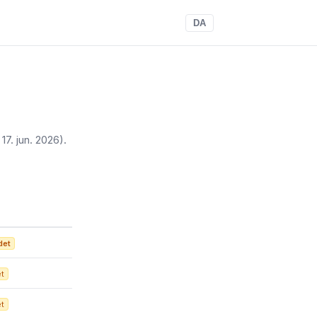
DA
 17. jun. 2026)
.
det
et
et