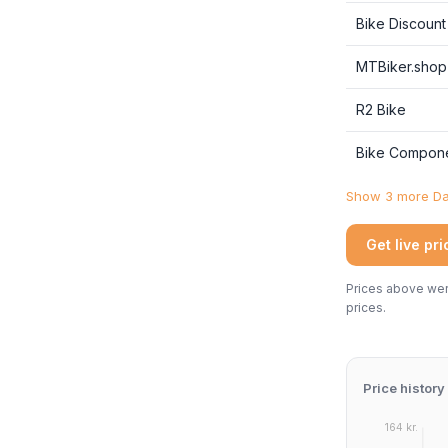
Bike Discount
MTBiker.shop
R2 Bike
Bike Compon
Show 3 more Dan
Get live pr
Prices above were
prices.
Price history
164 kr.