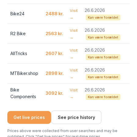
26.6.2026
Visit
Bike24
2488 kr.
→
Kan være forældet
26.6.2026
Visit
R2 Bike
2563 kr.
→
Kan være forældet
26.6.2026
Visit
AllTricks
2607 kr.
→
Kan være forældet
26.6.2026
Visit
MTBiker.shop
2898 kr.
→
Kan være forældet
Bike
26.6.2026
Visit
3092 kr.
Components
→
Kan være forældet
Get live prices
See price history
Prices above were collected from user searches and may be
outdated. Click "Get live prices" for real-time prices.