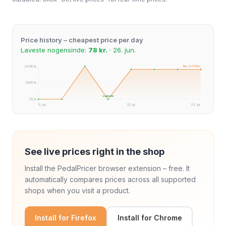
Price history – cheapest price per day
Laveste nogensinde:
78 kr.
· 26. jun.
Nu: 2235 kr.
2458 kr.
1268 kr.
Laveste
78 kr.
11. jun.
15. jul.
25. jul.
See live prices right in the shop
Install the PedalPricer browser extension – free. It
automatically compares prices across all supported
shops when you visit a product.
Install for Firefox
Install for Chrome