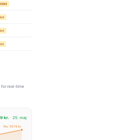
ldet
det
det
det
for real-time
9 kr.
· 25. maj
Nu: 3576 kr.