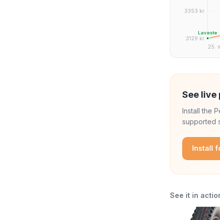
3353 kr.
Laveste
3129 kr.
25. 
See live 
Install the
supported s
Install 
See it in actio