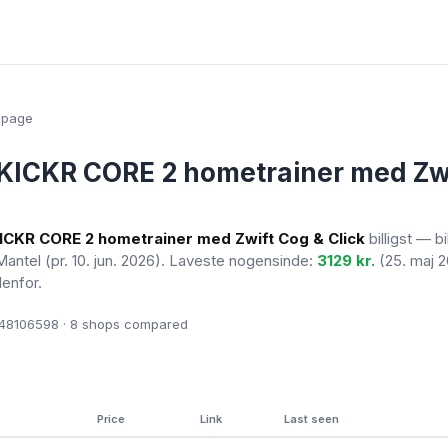
epage
ICKR CORE 2 hometrainer med Zw
CKR CORE 2 hometrainer med Zwift Cog & Click
billigst — bi
Mantel
(pr. 10. jun. 2026)
. Laveste nogensinde:
3129 kr.
(25. maj 2
denfor.
8106598 · 8
shops compared
Price
Link
Last seen