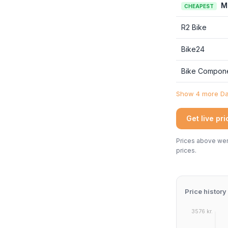
M
CHEAPEST
R2 Bike
Bike24
Bike Compon
Show 4 more Dan
Get live pr
Prices above were
prices.
Price history
3576 kr.