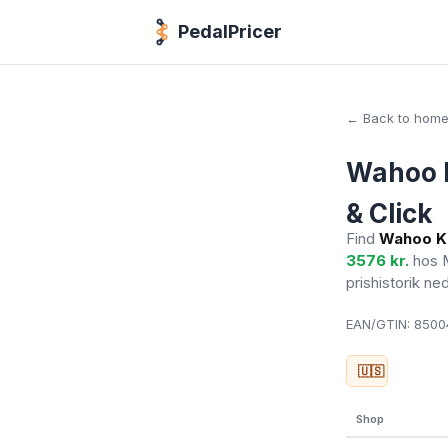
PedalPricer
← Back to hom
Wahoo K
& Click
Find
Wahoo KI
3576 kr.
hos 
prishistorik ne
EAN/GTIN:
85004
🇺🇸
Shop