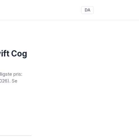
DA
ift Cog
lligste pris:
026). Se