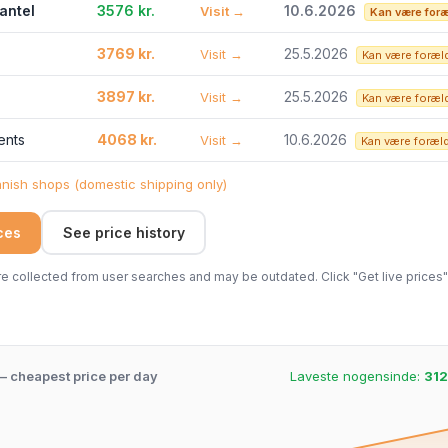
antel
3576 kr.
10.6.2026
Visit →
Kan være foræ
3769 kr.
25.5.2026
Visit →
Kan være foræl
3897 kr.
25.5.2026
Visit →
Kan være foræl
ents
4068 kr.
10.6.2026
Visit →
Kan være foræl
ish shops (domestic shipping only)
ices
See price history
 collected from user searches and may be outdated. Click "Get live prices" 
 – cheapest price per day
Laveste nogensinde:
312